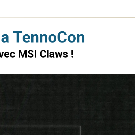
 la TennoCon
vec MSI Claws !