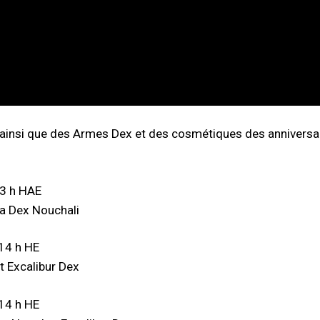
insi que des Armes Dex et des cosmétiques des anniversai
13 h HAE
a Dex Nouchali
 14 h HE
 Excalibur Dex
 14 h HE