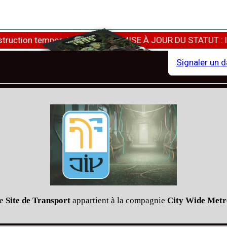
tion temporaire de Techrot.
MISE À JOUR DU STATUT : le servi
Signaler un 
e
Site de Transport
appartient à la compagnie
City Wide Metr