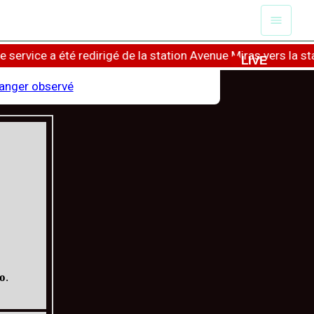
ce a été redirigé de la station Avenue Miras vers la statio
LIVE
danger observé
o
.