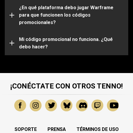
Por favor ten en cuenta que ciertos códigos solo
funcionarán en determinadas plataformas. Asegúrate
¿En qué plataforma debo jugar Warframe
de iniciar sesión en tu cuenta de Warframe que esta
para que funcionen los códigos
vinculada a la plataforma de tu elección.
promocionales?
Es posible que tu código promocional haya expirado o
ya haya sido usado. Para obtener más ayuda sobre
problemas específicos, envía una solicitud a nuestro
Mi código promocional no funciona. ¿Qué
equipo de atención al cliente
debo hacer?
.
¡CONÉCTATE CON OTROS TENNO!
SOPORTE
PRENSA
TÉRMINOS DE USO