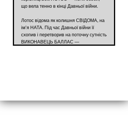
що вела тенно в кінці Давньої війни.
Лотос відома як колишня СВІДОМА, на
ім’я НАТА. Під час Давньої війни її
схопив і перетворив на поточну сутність
ВИКОНАВЕЦЬ БАЛЛАС —
високопоставлений орокін.
Виконавець Баллас створив образ і
зовнішність Лотос на основі образу
своєї померлої коханої МАРҐУЛІС —
ученої архімедівки, яку стратили за її
відданість тенно.
Лотос виявилася такою ж відданою
тенно, як і Марґуліс. Проте вона не
розкрила їм таємницю свого
походження свідомої.