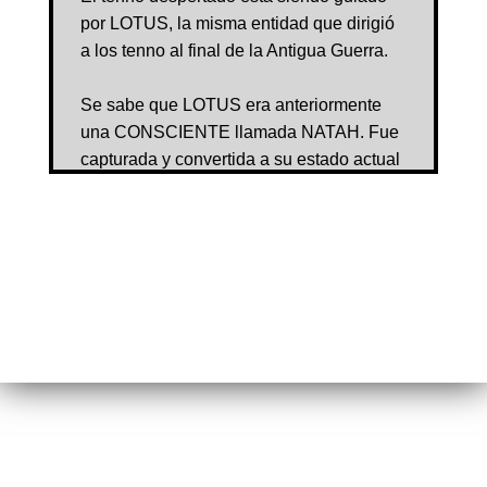
por LOTUS, la misma entidad que dirigió
a los tenno al final de la Antigua Guerra.
Se sabe que LOTUS era anteriormente
una CONSCIENTE llamada NATAH. Fue
capturada y convertida a su estado actual
durante la Antigua Guerra por el
EJECUTOR BALLAS, un orokin de alto
rango.
Se teoriza que el EJECUTOR BALLAS
modeló la apariencia y la personalidad de
LOTUS a partir de su fallecida amante
MARGULIS, una científica arquimediana
ejecutada por su devoción a los tenno.
LOTUS parece ser tan devota de los
tenno como lo era Margulis. Ella, sin