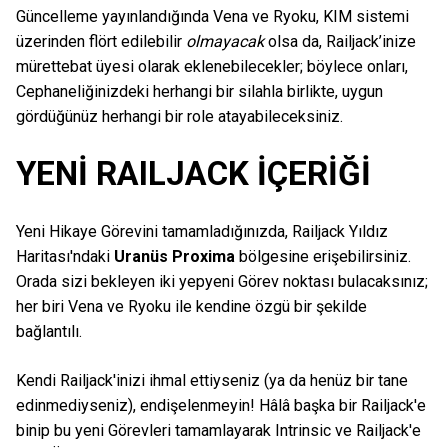
Güncelleme yayınlandığında Vena ve Ryoku, KIM sistemi
üzerinden flört edilebilir
olmayacak
olsa da, Railjack’inize
mürettebat üyesi olarak eklenebilecekler; böylece onları,
Cephaneliğinizdeki herhangi bir silahla birlikte, uygun
gördüğünüz herhangi bir role atayabileceksiniz.
YENİ RAILJACK İÇERİĞİ
Yeni Hikaye Görevini tamamladığınızda, Railjack Yıldız
Haritası'ndaki
Uranüs Proxima
bölgesine erişebilirsiniz.
Orada sizi bekleyen iki yepyeni Görev noktası bulacaksınız;
her biri Vena ve Ryoku ile kendine özgü bir şekilde
bağlantılı.
Kendi Railjack'inizi ihmal ettiyseniz (ya da henüz bir tane
edinmediyseniz), endişelenmeyin! Hâlâ başka bir Railjack'e
binip bu yeni Görevleri tamamlayarak Intrinsic ve Railjack'e