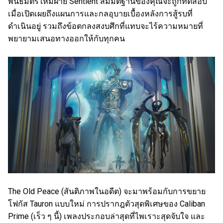
พันธมิตรใหม่ฝ่าย Sentient สมมติฐานของคุณจะถูกทดสอบ
เมื่อเปิดเผยถึงแผนการและกลอุบายเบื้องหลังการสู้รบที่
ดำเนินอยู่ รวมถึงข้อตกลงสงบศึกที่แทบจะไร้ความหมายที่
พยายามเสนอทางออกให้กับทุกคน
The Old Peace (สันติภาพในอดีต) จะมาพร้อมกับการขยาย
โฟกัส Tauron แบบใหม่ การปรากฎตัวสุดพิเศษของ Caliban
Prime (เร็ว ๆ นี้) เพลงประกอบล่าสุดที่ไพเราะสุดจับใจ และ