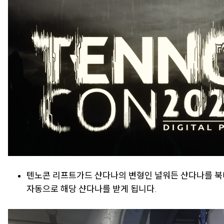
텐노콘 리프트가드 샨다나의 변형인 널워든 샨다나를 북미 
자동으로 해당 샨다나를 받게 됩니다.