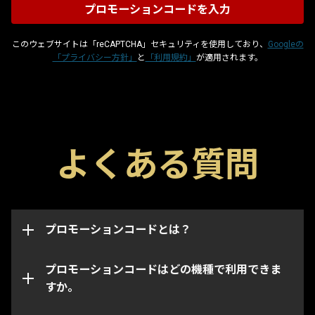
このウェブサイトは「reCAPTCHA」セキュリティを使用しており、
Googleの
「プライバシー方針」
と
「利用規約」
が適用されます。
プロモーションコードはグリフやブースター、武器な
よくある質問
どのゲーム内のアイテムを入手できる特殊コードで
このページからはWarframeアカウントの機種・プラ
す。各コードには取得可能期限があり、取得は一度限
ットフォーム問わずプロモーションコードを適用でき
りとなっています。プロモーションコードは取得した
ます。
アカウントに連携され、取得されたアカウントのイン
ベントリにのみアイテムが追加されます。
プロモーションコードとは？
なお、特定のコードは指定された機種・プラットフォ
ームでのみ取得できます。コードを入力するときに正
しい機種アカウントにログインしていることをご確認
プロモーションコードはどの機種で利用できま
ください。
すか。
プロモーションコードの期限が切れている、あるいは
既に使用されている場合があります。ご利用のプロモ