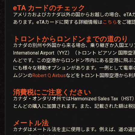
eTA カードのチェック
アメリカおよびカナダ以外の国からお越しの場合、eTA
あります。eTAカードに関する詳細情報は
こちら
をご確
トロントからロンドンまでの道のり
カナダの別州や外国から来る場合、乗り継ぎか入国エリアとしてT
International Airport（YYZ）（トロント ピアソ
んどです。この空港からロンドン市内にある空港に飛ぶ
にも様々な移動オプションがあります。一例として電車
ムジンの
Robert Q Airbus
などをトロント国際空港から利
消費税にご注意ください
カナダ・オンタリオ州ではHarmonized Sales Tax（
とんどの購入に加算されます。また、記載された額は税
メートル法
カナダはメートル法を主に使用します。例えば、道の速