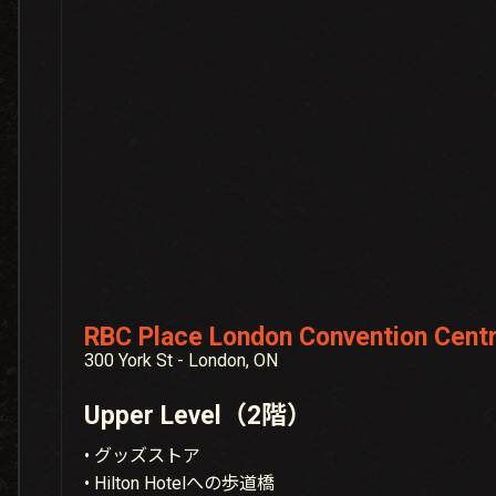
RBC Place London Convention Cent
300 York St - London, ON
Upper Level（2階）
• グッズストア
• Hilton Hotelへの歩道橋