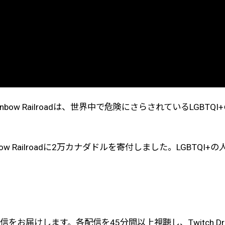
ます。Rainbow Railroadは、世界中で危険にさらされてい
ainbow Railroadに2万カナダドルを寄付しました。LGBTQI
信をお届けします。各配信を45分間以上視聴し、Twitch D