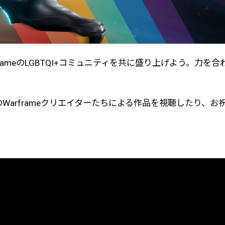
ameのLGBTQI+コミュニティを共に盛り上げよう。力を
のWarframeクリエイターたちによる作品を視聴したり、