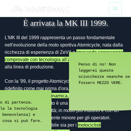
È arrivata la MK III 1999.
\\
Prodotti
>
Modello '99
L'MK III del 1999 rappresenta un passo fondamentale
nell'evoluzione della moto sportiva Atomicycle, nata dalla
ricchezza di esperienza di ZeViLa
sposando conoscenze
comprovate con tecnologia all'avanguardia
- dalla pista
Penso di no! Non
alla linea di produzione.
leggerei queste
sciocchezze neanche se
Con la '99, il progetto Atomicycle è stato reimmaginato e
fossero MEZZO VERE.
ridefinito come mai prima d'ora, migliorando notevolmente
in tutti gli ambiti:
aerodinamica, ergonomia, motore, telaio
o di partenza.
ed elettronica
. Il risultato è una nuova forma stellare per
la la tecnologia
pista e per drifting in città; in modo più intuitivo e con un
 benevolenza) e
affaticamento decisamente minore per gli operatori.
 cosa si può fare.
Un'esperienza imperdibile sia per i
motociclisti