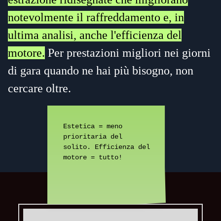
notevolmente il raffreddamento e, in
ultima analisi, anche l'efficienza del
motore.
Per prestazioni migliori nei giorni
di gara quando ne hai più bisogno, non
cercare oltre.
Estetica = meno
©1999 ZeViLa Inc.
prioritaria del
solito. Efficienza del
motore = tutto!