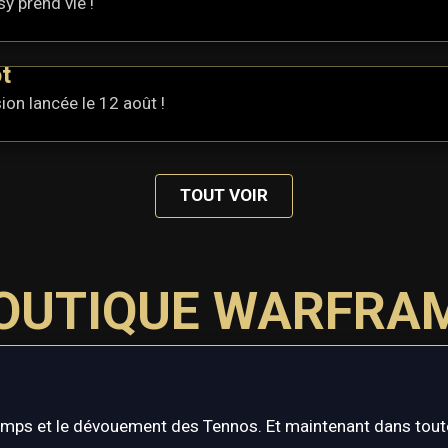
y prend vie !
t
ion lancée le 12 août !
TOUT VOIR
OUTIQUE WARFRA
emps et le dévouement des Tennos. Et maintenant dans toute 