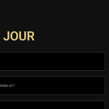
À JOUR
ois-ci !