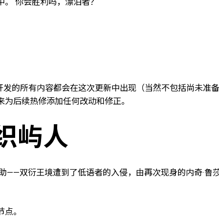
中。 你会胜利吗，漂泊者？
之后一直以来正在开发的所有内容都会在这次更新中出现（当然不包括
来为后续热修添加任何改动和修正。
织屿人
助——双衍王境遭到了低语者的入侵，由再次现身的内奇·鲁
节点。