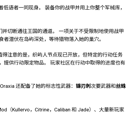
着低语者一同现身。 装备你的战甲并用上你整个军械库，
们并切断通往王国的通道。 一项关于不受限制地使用战甲
捕食者潜伏在岛屿深处，等待猎物落入她的巢穴。
 值得注意的是，织屿人节点现已开放，但特定的行动任务
商店，提供行动限定物品。 玩家社区在行动中取得的进度也有
axia 还配备了她的标志性武器：
镰刃刺
次要武器和
丝蛛
ervo，Citrine，Caliban 和 Jade）、大量新玩家