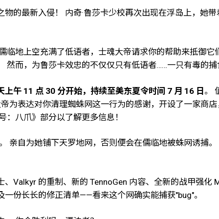
物的最新入侵！ 内奇·鲁莎卡少校再次出现在浮岛上，她带
屿儒临地上空充满了低语者，士魂大帝请求你的帮助来抵御它
。 然而，为鲁莎卡效忠的不仅仅只有低语者……一只有毒的
天上午 11 点 30 分开始，持续至美东夏令时间 7 月 16 日
。
 士魂大帝为表达对你清理蜘蛛网这一行为的感谢，开设了一家
代号：八爪》部分以了解更多信息！
 亲自为她铺下天罗地网，否则便会在儒临地被蛛网诱捕。 Or
的重制、新的 TennoGen 内容、全新的战甲强化 Mod（Kull
份长长的修正清单——看来这个网确实能捕获"bug"。