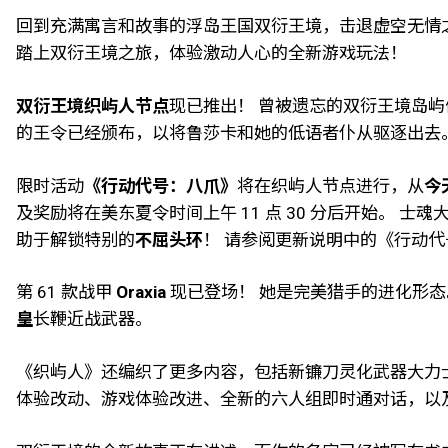
回到充满寓言和故事的浮岛王国双衍王境，击退虚空无情之
踏上双衍王境之旅，体验激动人心的全新游戏玩法！
双衍王境织屿人节点
现已推出！ 曾被遗忘的双衍王境岛
的王令已经颁布，以将鲁莎卡和她的低语者仆从驱逐出去
限时活动
《行动代号：八爪》
将在织屿人节点进行，从
今
及奖励将在美东夏令时间上午 11 点 30 分后开始。
助于解锁特别的
不屈头环
！ 请参阅更新说明中的《行动
第 61 款战甲
Oraxia
现已登场！ 她是完美猎手的进化形态。
皇
长鞭近战武器。
《织屿人》还编织了更多内容，包括新镰刀灵化武器大力士、Valkyr 
体验改动、游戏体验改进、全新的六人组即时通对话，以及一