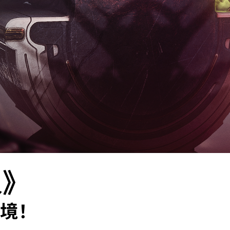
人》
境！