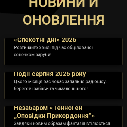
НОВИНИ Й
ОНОВЛЕННЯ
«Спекотні дні» 2026
Розтинайте хвилі під час обцілованої
сонечком заруби!
Події серпня 2026 року
Цього місяця вас чекає запальне радіошоу,
берегові забави та чимало іншого!
Незабаром «ТенноҐен
„Оповідки Прикордоння“»
Завдяки новим образам фантазія втілюється