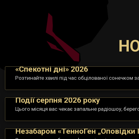
НО
«Спекотні дні» 2026
Розтинайте хвилі під час обцілованої сонечком з
Події серпня 2026 року
Цього місяця вас чекає запальне радіошоу, берего
Незабаром «ТенноҐен „Оповідки