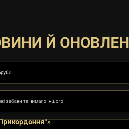
ВИНИ Й ОНОВЛЕ
аруби!
ві забави та чимало іншого!
 Прикордоння“»