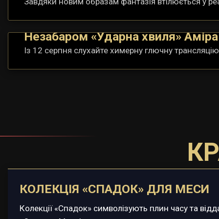
Завдяки новим образам фантазія втілюється у ре
Незабаром «Ударна хвиля» Аміра
Із 12 серпня слухайте химерну глючну трансляці
К
КОЛЕКЦІЯ «СПАДОК» ДЛЯ МЕСИ
Колекції «Спадок» символізують плин часу та відд