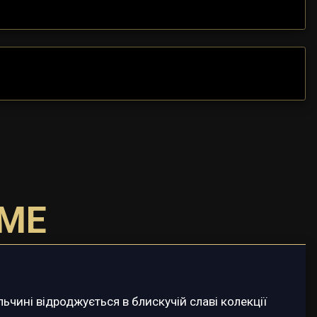
ME
ьчині відроджується в блискучій славі колекції