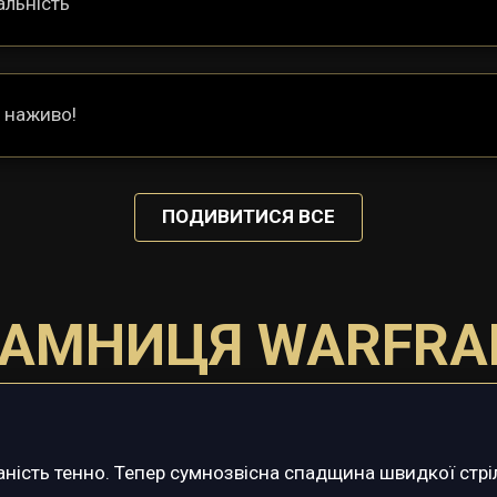
альність
ю наживо!
ПОДИВИТИСЯ ВСЕ
РАМНИЦЯ WARFRA
аність тенно. Тепер сумнозвісна спадщина швидкої стріл