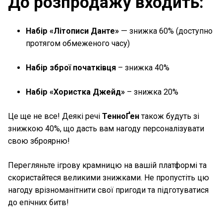
До розпродажу входить:
Набір «Літописи Данте»
— знижка 60% (доступно
протягом обмеженого часу)
Набір зброї початківця
– знижка 40%
Набір «Хористка Джейд»
– знижка 20%
Це ще не все! Деякі речі
ТенноҐен
також будуть зі
знижкою 40%, що дасть вам нагоду персоналізувати
свою зброярню!
Перегляньте ігрову крамницю на вашій платформі та
скористайтеся великими знижками. Не пропустіть цю
нагоду врізноманітнити свої пригоди та підготуватися
до епічних битв!