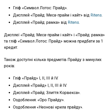
Гліф «Символ Лотос: Прайд».
Дисплей «Прайд: Меса-прайм і кайт» від
Ritens
.
Дисплей «Прайд: рамка» від
Ritens
.
Дисплеї «Прайд: Меса-прайм і кайт» і «Прайд: рамка»
та гліф «Символ Лотос: Прайд» можна придбати за 1
кредит.
Також доступні кілька предметів Прайду з минулих
років:
Гліф «Прайд» I, II, III й IV.
Дисплей «Прайд» I, II, III й IV.
Дисплей «Прайд: Злиття Корвекса».
Оздоблення: «Оро Прайду».
Оздоблення «Неонові крила прайду».