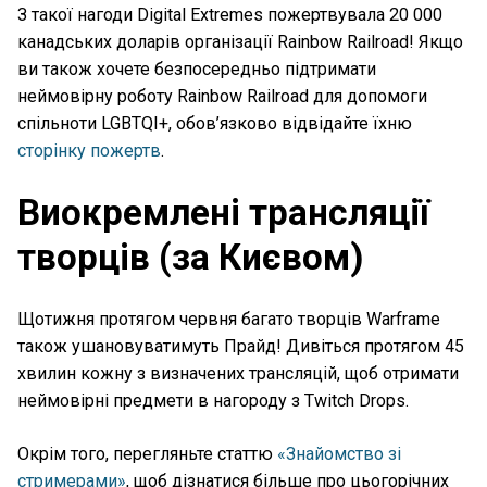
З такої нагоди Digital Extremes пожертвувала 20 000
канадських доларів організації Rainbow Railroad! Якщо
ви також хочете безпосередньо підтримати
неймовірну роботу Rainbow Railroad для допомоги
спільноти LGBTQI+, обов’язково відвідайте їхню
сторінку пожертв
.
Виокремлені трансляції
творців (за Києвом)
Щотижня протягом червня багато творців Warframe
також ушановуватимуть Прайд! Дивіться протягом 45
хвилин кожну з визначених трансляцій, щоб отримати
неймовірні предмети в нагороду з Twitch Drops.
Окрім того, перегляньте статтю
«Знайомство зі
стримерами»
, щоб дізнатися більше про цьогорічних