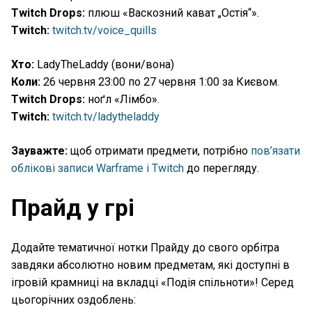
Twitch Drops:
плюш «Васкозний кават „Остія“».
Twitch:
twitch.tv/voice_quills
Хто:
LadyTheLaddy (вони/вона)
Коли:
26 червня 23:00 по 27 червня 1:00 за Києвом.
Twitch Drops:
ноґл «Лімбо».
Twitch:
twitch.tv/ladytheladdy
Зауважте:
щоб отримати предмети, потрібно
пов’язати
облікові записи Warframe і Twitch
до перегляду.
Прайд у грі
Додайте тематичної нотки Прайду до свого орбітра
завдяки абсолютно новим предметам, які доступні в
ігровій крамниці на вкладці «Подія спільноти»! Серед
цьогорічних оздоблень: