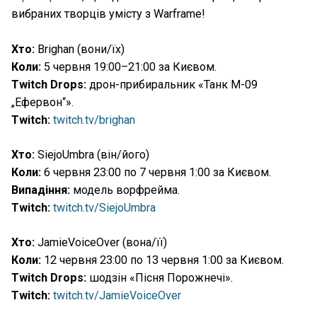
вибраних творців умісту з Warframe!
Хто:
Brighan (вони/їх)
Коли:
5 червня 19:00–21:00 за Києвом.
Twitch Drops:
дрон-прибиральник «Танк M-09
„Ефервон“».
Twitch:
twitch.tv/brighan
Хто:
SiejoUmbra (він/його)
Коли:
6 червня 23:00 по 7 червня 1:00 за Києвом.
Випадіння:
модель ворфрейма.
Twitch:
twitch.tv/SiejoUmbra
Хто:
JamieVoiceOver (вона/її)
Коли:
12 червня 23:00 по 13 червня 1:00 за Києвом.
Twitch Drops:
шодзін «Пісня Порожнечі».
Twitch:
twitch.tv/JamieVoiceOver