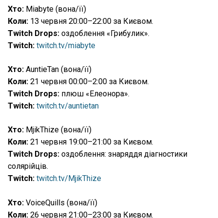
Хто:
Miabyte (вона/її)
Коли:
13 червня 20:00–22:00 за Києвом.
Twitch Drops:
оздоблення «Грибулик».
Twitch:
twitch.tv/miabyte
Хто:
AuntieTan (вона/її)
Коли:
21 червня 00:00–2:00 за Києвом.
Twitch Drops:
плюш «Елеонора».
Twitch:
twitch.tv/auntietan
Хто:
MjikThize (вона/її)
Коли:
21 червня 19:00–21:00 за Києвом.
Twitch Drops:
оздоблення: знаряддя діагностики
солярійців.
Twitch:
twitch.tv/MjikThize
Хто:
VoiceQuills (вона/її)
Коли:
26 червня 21:00–23:00 за Києвом.