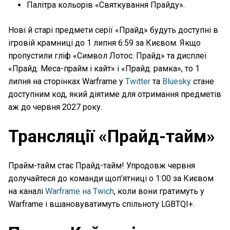
Палітра кольорів «Святкування Прайду».
Нові й старі предмети серії «Прайд» будуть доступні в
ігровій крамниці до 1 липня 6:59 за Києвом. Якщо
пропустили гліф «Символ Лотос: Прайд» та дисплеї
«Прайд: Меса-прайм і кайт» і «Прайд: рамка», то 1
липня на сторінках Warframe у
Twitter
та
Bluesky
стане
доступним код, який діятиме для отримання предметів
аж до червня 2027 року.
Трансляції «Прайд-тайм»
Прайм-тайм стає Прайд-тайм! Упродовж червня
долучайтеся до команди щоп’ятниці о 1:00 за Києвом
на каналі
Warframe на Twich
, коли вони гратимуть у
Warframe і вшановуватимуть спільноту LGBTQI+.