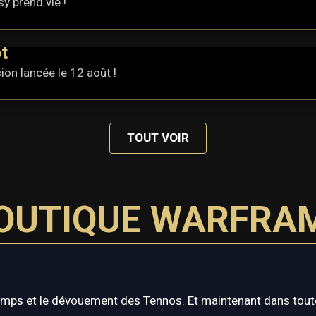
y prend vie !
t
ion lancée le 12 août !
TOUT VOIR
OUTIQUE WARFRA
emps et le dévouement des Tennos. Et maintenant dans toute 