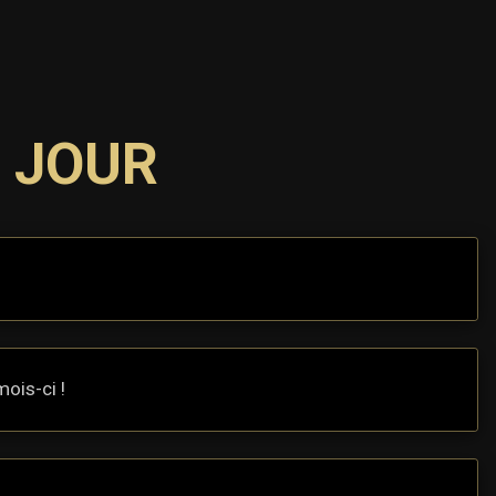
À JOUR
ois-ci !