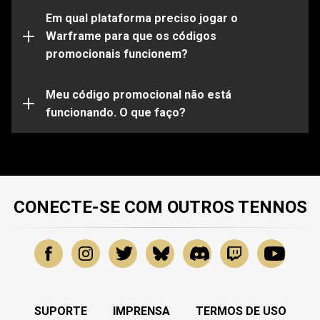
Observe que certos códigos funcionarão apenas em
determinadas plataformas. Certifique-se de entrar em
Em qual plataforma preciso jogar o
sua conta do Warframe vinculada à plataforma de sua
Warframe para que os códigos
escolha.
promocionais funcionem?
Seu código promocional pode já estar expirado ou já
ter sido utilizado. Para obter mais assistência sobre
problemas específicos, envie uma solicitação para
Meu código promocional não está
nossa
funcionando. O que faço?
Equipe de Suporte
.
CONECTE-SE COM OUTROS TENNOS
SUPORTE
IMPRENSA
TERMOS DE USO