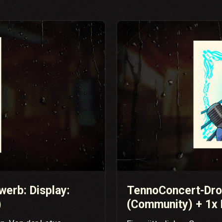
erb: Display:
TennoConcert-Drop
)
(Community) + 1x 