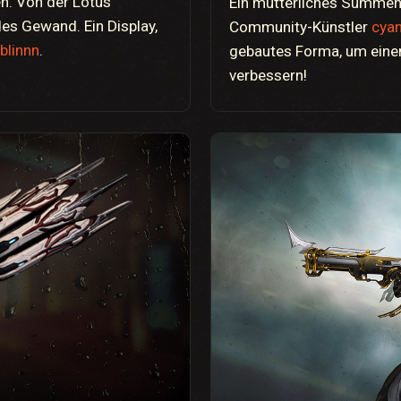
en. Von der Lotus
Ein mütterliches Summen,
des Gewand. Ein Display,
Community-Künstler
cya
blinnn
.
gebautes Forma, um eine
verbessern!