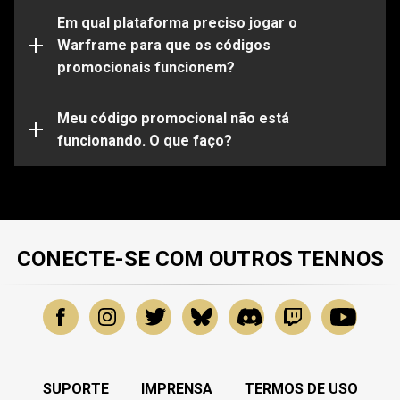
Observe que certos códigos funcionarão apenas em
determinadas plataformas. Certifique-se de entrar em
Em qual plataforma preciso jogar o
sua conta do Warframe vinculada à plataforma de sua
Warframe para que os códigos
escolha.
promocionais funcionem?
Seu código promocional pode já estar expirado ou já
ter sido utilizado. Para obter mais assistência sobre
problemas específicos, envie uma solicitação para
Meu código promocional não está
nossa
funcionando. O que faço?
Equipe de Suporte
.
CONECTE-SE COM OUTROS TENNOS
SUPORTE
IMPRENSA
TERMOS DE USO