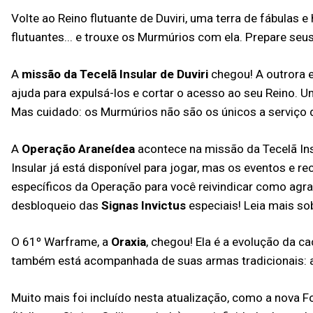
Volte ao Reino flutuante de Duviri, uma terra de fábulas e
flutuantes... e trouxe os Murmúrios com ela. Prepare se
A
missão da Tecelã Insular de Duviri
chegou! A outrora 
ajuda para expulsá-los e cortar o acesso ao seu Reino. U
Mas cuidado: os Murmúrios não são os únicos a serviço d
A
Operação Araneídea
acontece na missão da Tecelã Ins
Insular já está disponível para jogar, mas os eventos e
específicos da Operação para você reivindicar como agr
desbloqueio das
Signas Invictus
especiais! Leia mais so
O 61º Warframe, a
Oraxia
, chegou! Ela é a evolução da ca
também está acompanhada de suas armas tradicionais: 
Muito mais foi incluído nesta atualização, como a nova