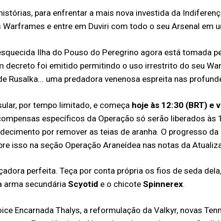
 histórias, para enfrentar a mais nova investida da Indiferen
us Warframes e entre em Duviri com todo o seu Arsenal em u
esquecida Ilha do Pouso do Peregrino agora está tomada pe
m decreto foi emitido permitindo o uso irrestrito do seu Wa
e Rusalka... uma predadora venenosa espreita nas profunde
ular, por tempo limitado, e começa
hoje às 12:30 (BRT) e v
 recompensas específicos da Operação só serão liberados às
adecimento por remover as teias de aranha. O progresso d
bre isso na seção Operação Araneídea nas notas da Atualiz
çadora perfeita. Teça por conta própria os fios de seda dela
a arma secundária
Scyotid
e o chicote
Spinnerex
.
 Foice Encarnada Thalys, a reformulação da Valkyr, novas 