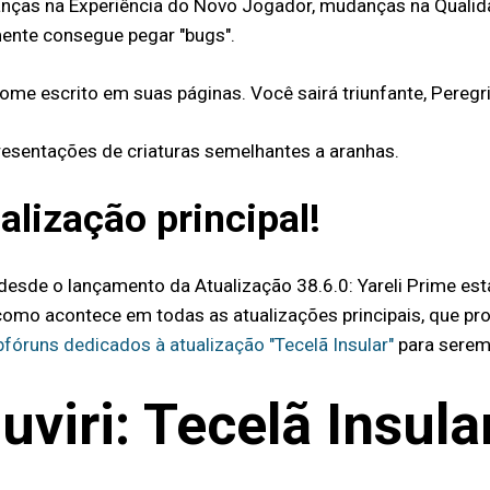
mudanças na Experiência do Novo Jogador, mudanças na Qual
mente consegue pegar "bugs".
ome escrito em suas páginas. Você sairá triunfante, Peregr
presentações de criaturas semelhantes a aranhas.
alização principal!
o desde o lançamento da Atualização 38.6.0: Yareli Prime e
, como acontece em todas as atualizações principais, que p
fóruns dedicados à atualização "Tecelã Insular"
para serem
viri: Tecelã Insula