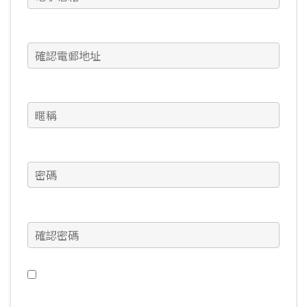
確認電郵地址
(必填)
暱稱
(必填)
密碼
(必填)
確認密碼
(必填)
我想接收 Warframe 新聞、特別優惠，及更多其它訊
息（這個設定隨時可以在帳號管理頁面中更改）。