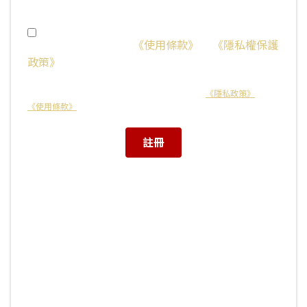
我已年滿 16 歲且同意
《使用條款》
和
《隱私權保護
政策》
或已獲得家長同意。
本網站受 reCAPTCHA 保護，並且適用 Google 的
《隱私政策》
以及
《使用條款》
。
註冊
或透過其他平台註冊