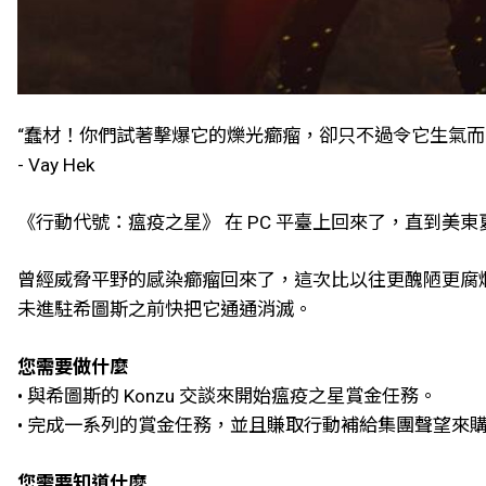
“蠢材！你們試著擊爆它的爍光癤瘤，卻只不過令它生氣而
- Vay Hek
《行動代號：瘟疫之星》 在 PC 平臺上回來了，直到美東夏令
曾經威脅平野的感染癤瘤回來了，這次比以往更醜陋更腐爛
未進駐希圖斯之前快把它通通消滅。
您需要做什麼
• 與希圖斯的 Konzu 交談來開始瘟疫之星賞金任務。
• 完成一系列的賞金任務，並且賺取行動補給集團聲望來
您需要知道什麼