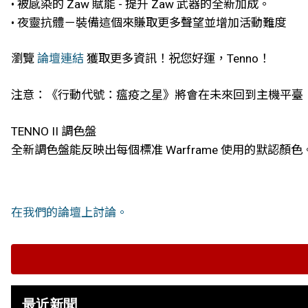
• 被感染的 Zaw 賦能 - 提升 Zaw 武器的全新加成。
• 夜靈抗體－裝備這個來賺取更多聲望並增加活動難度
瀏覽
論壇連結
獲取更多資訊！祝您好運，Tenno！
注意：《行動代號：瘟疫之星》將會在未來回到主機平臺
TENNO II 調色盤
全新調色盤能反映出每個標准 Warframe 使用的默認顏
在我們的論壇上討論。
最近新聞