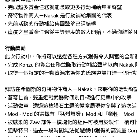
• 完成越多賞金任務就能賺取更多行動補給集團聲望
• 奇特物件商人－Nakak 是行動補給集團的代表
• 先前活動的行動補給集團聲望已經結轉
• 瘟疫之星賞金任務從中等難度的敵人開始，不過你能從 Na
行動獎勵
此次行動中，你將可以透過各種方式獲得令人興奮的全新
• 完成 Konzu 的賞金任務並賺取行動補給聲望以向 Nakak
• 取得一個特定的行動資源來為你的氏族道場打造一個行
拜訪在希圖斯的奇特物件商人－Nakak，來將你的活動
• 蒼穹匕首 - 雙重近戰武器對個別目標進行更集中的攻擊
• 活動徽章 - 透過這枚隕石主題的徽章展現你參與了這次
• Mod - Mod 的選擇有「猛烈爆發」Mod 和「犧牲」Mod
• 被感染的 Zaw 部件－模塊化的組件可被用於製作一柄可怕
• 狙擊特昂 - 過去一段時間無法從遊戲中獲得的高質量 Corp