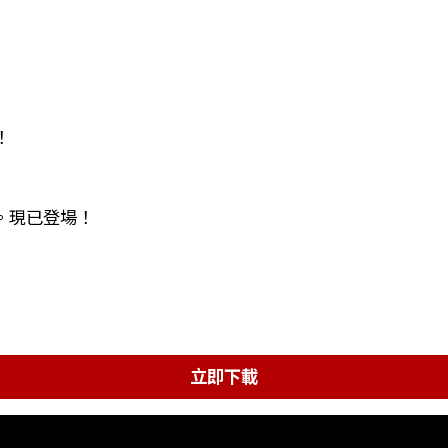
！
色。現已登場！
立即下載