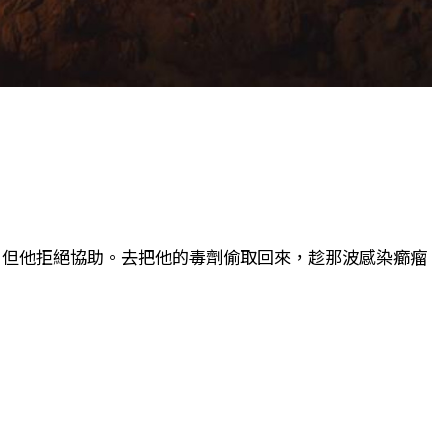
劑，但他拒絕協助。去把他的毒劑偷取回來，趁那波感染癤瘤