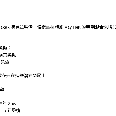
kak 購買並裝備一個夜靈抗體跟 Vay Hek 的毒劑混合來增
獎勵：
 購買奬勵
動獎盃
聲望花費在這些潛在奬勵上
活動
的 Zaw
us 狙擊槍