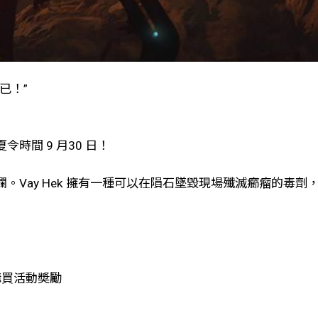
已！”
時間 9 月30 日！
。Vay Hek 擁有一種可以在隕石墜毀現場殲滅癤瘤的毒
購買活動奬勵