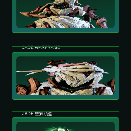
JADE WARFRAME
陶醉於毀滅之歌。透過 Jade，翠玉之光既可毀
滅也可輔助。
JADE 聖輝頭盔
奠定 Jade 的神聖本性