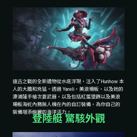
遠古之戰的全新遺物從水底浮現，注入了Hunhow 本
人的大膽和兇猛。透過 Yareli，美浪珊板，以及她的
漮浦薩手槍次要武器，以及包括紅蜇墜飾以及美浪
珊板海䖳內務無人機在內的自訂裝備，為你自己的
裝備增添絢麗的海洋活力。
登陸艇 驚駭外觀