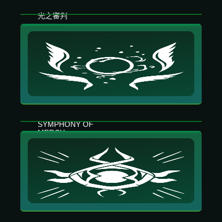
光之審判
創造一口光井，治癒友方並傷害敵方。進到井
裡的人將被審判包圍。
SYMPHONY OF
MERCY
循環吟唱三首增強友方的歌曲：
Power of the Seven
增加技能強度 30%。
死亡使者
增加武器傷害 100%。
Spirit of Resilience
增加護盾恢復速度 25%。