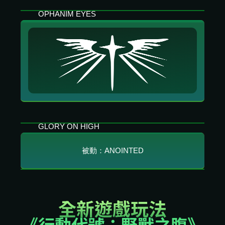
透過擊殺被祝福包圍的敵人來延長每首歌的持
OPHANIM EYES
續時間。
Jade 傳喚譴責的目光使附近敵人減速並分解他
們的護盾及護甲。目光落在友方身上時，可從
遠處復活他們。
GLORY ON HIGH
帶著毀滅之力展翅高飛。使用次要開火以引爆
被動：ANOINTED
審判，造成翠玉光爆。受光之審判影響的敵人
會增強爆炸威力。
Jade 對生與死的深度了解賦予她兩個光環
MOD 欄位。
全新遊戲玩法