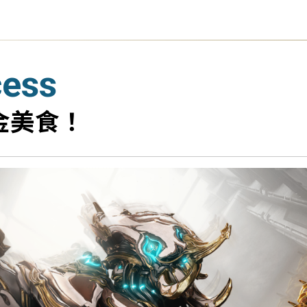
cess
鍍金美食！