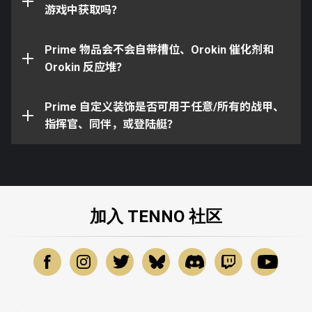
件，将会定期通过
游戏中获取吗？
Prime 重生
计划再次获得。
要武器或次要武器
所有库娃护甲均可用于任意库娃，但不可用于其
Prime 物品会不会自带槽位、Orokin 催化剂和
他同伴，例如库狛或守护
没错！
Orokin 反应堆？
所有 Liset 外观均可用于您的 Liset，但不可用
于其他登陆艇，例如 Mantis、Scimitar，或
Prime 自定义装饰是否可用于任意/所有的战甲、
Xiphos
指挥官、同伴，或登陆艇？
加入 TENNO 社区