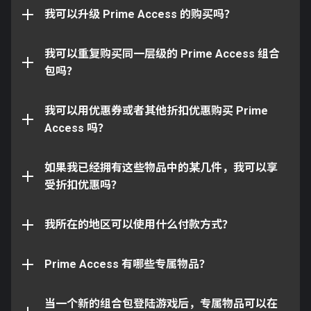
豪勇 & 崇敬 Prime 装饰
收到的白金为两个等级的组合包之间的白金差价。
我可以升级 Prime Access 的购买吗？
不，您无法重复购买同一层级的组合包。您可以升级您
90 天经验值加成
的 Prime Access 组合包，但是不能重复购买同一层级
90 天资源数量加成
的组合包。每个层级的 Prime Access 组合包仅限购买
我可以重复购买同一层级的 Prime Access 组合
除非有特殊说明，否则所有自定义装饰均可与游戏中的
一次。
包吗？
任何惯例实体一起使用，例如：
以下物品并非该计划的专属物品，并且玩家可以从游戏
中获取：
所有的战甲护甲、披饰、纹章等，均可用于任意
不可以，Prime Access 有其独立的定价机制，其他促
我可以用优惠券或者其他折扣优惠购买 Prime
战甲
销或优惠券并不适用。
Access 吗？
Styanax Prime
所有坠饰均可用于任意近战武器
圣英 Prime
所有的指挥官护甲和指挥官配件，均可用于任意
如果我已经拥有这些物品中的某几件，我可以享
阿索代 Prime
指挥官
您拥有的物品无法被替换、折现或转让。
受折扣优惠吗？
（可以在遗物中获取并制造的部件）
所有库娃护甲均可用于任意库娃
根据您所在地区的不同，您可以使用不同的付款方式。
这些选项与您在“购买白金”页面上看到的选项相同。
我所在的地区可以使用什么付款方式？
白金
然而，自定义装饰将不适用于任何非惯例实体，例如：
（可以在游戏内商店购买）
Prime Access 有哪些专属物品？
所有战甲护甲均可用于任意战甲，但不可用于指
挥官
此前在 Prime Access 中的 Prime 版本战甲、武器和配
当一个新的组合包登陆游戏后，专属物品可以在
所有坠饰均可用于任意近战武器，但不可用于主