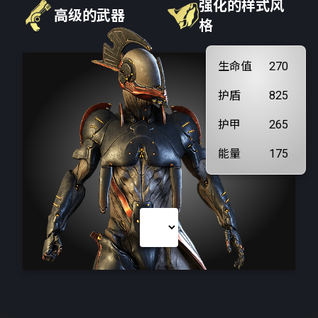
强化的样式风
高级的武器
格
生命值
270
护盾
825
护甲
265
能量
175