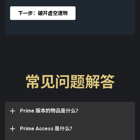
下一步：破开虚空遗物
是的，您可以进行以下升级：
将「武器」组合包升级至「Prime」组合包
将「武器」组合包升级至「完整」组合包
常见问题解答
Prime 战甲、武器、守卫或配件是技术的象征，因为它
将「武器」组合包和 Styanax Prime 配件包升级
Prime Access 计划包含以下专属物品：
们代表着 Orokin 时代的高度。与普通版本相比，Prime
至「完整」组合包
战甲通常会包含额外的极性槽，Prime 武器也拥有比普
将「Prime」组合包升级至「完整」组合包
Prime Access 是一个轮换计划，组合包内含在
专属的 Styanax Prime 浮印
通版本更出色的性能或其他优势。因为稀有，Prime 技
Warframe.com 上可供购买的最新的 Prime 战甲、
将「Prime」组合包和 Styanax Prime 配件包升
阵兵 Prime 披饰
术在整个星系中都令人垂涎。
Prime 版本的物品是什么？
Prime 配件、折扣白金，以及其它专属物品。通过
级至「完整」组合包
达斯 Prime 肩甲
Prime Access，无需花费时间铸造即可立即获取最新
将 Styanax Prime 配件包升级至「完整」组合包
达斯 Prime 胸甲
的 Prime 战甲和 Prime 装备。
Prime Access 是什么？
达斯 Prime 腿甲
请注意：从一个等级的组合包升级到下一个等级时，您