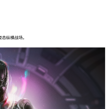
姿态纵横战场。