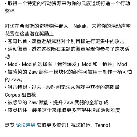
• 取得一个特定的行动资源来为你的氏族道场打造一个行动
奖杯
拜访在希图斯的奇特物件商人－Nakak，来将你的活动声望
花费在这些潜在奖励上
• 苍穹匕首 - 双重近战武器对个别目标进行更集中的攻击
• 活动徽章 - 透过这枚陨石主题的徽章展现你参与了这次活
动
• Mod - Mod 的选择有「猛烈爆发」Mod 和「牺牲」Mod
• 被感染的 Zaw 部件－模块化的组件可被用于制作一柄可怕
的 Zaw。
• 狙击特昂 - 过去一段时间无法从游戏中获得的高质量
Corpus 狙击枪
• 被感染的 Zaw 赋能 - 提升 Zaw 武器的全新加成
• 夜灵抗体－装备这个来赚取更多声望并增加活动难度
浏览
论坛连结
获取更多资讯！祝您好运，Tenno！