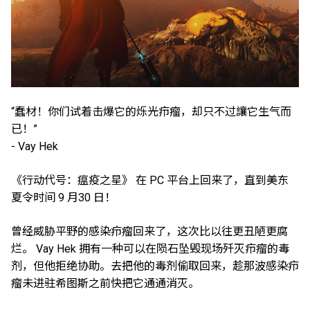
“蠢材！你们试着击爆它的烁光疖瘤，却只不过讓它生气而
已！”
- Vay Hek
《行动代号：瘟疫之星》 在 PC 平台上回来了，直到美东
夏令时间 9 月30 日！
曾经威胁平野的感染疖瘤回来了，这次比以往更丑陋更腐
烂。 Vay Hek 拥有一种可以在陨石坠毁现场歼灭疖瘤的毒
剂，但他拒绝协助。去把他的毒剂偷取回来，趁那波感染疖
瘤未进驻希图斯之前快把它通通消灭。