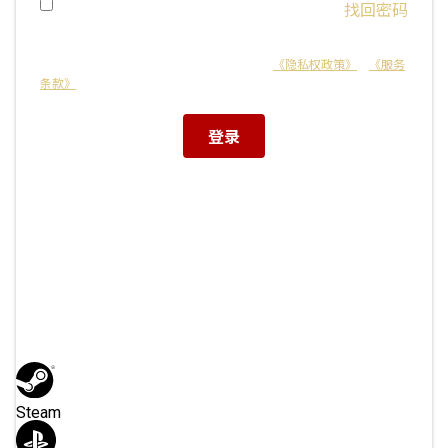
找回密码
记住账号
本网站受 reCAPTCHA 保护，适用于 Google
《隐私权政策》
和
《服务
条款》
。
或使用以下方式登录
Steam