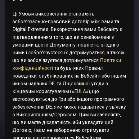
Ці Умови використання становлять
зобов’язально-правовий договір між вами та
Digital Extremes. Використання вами Вебсайту є
підтвердженням того, що ви ознайомлені з
умовами цього Документу, повністю згодні з
ними і зобов’язуєтеся їх дотримуватися, а також
що ви зобов’язуєтеся дотримуватися
Політики
конфіденційності
та будь-яких Правил
поведінки, опублікованих на Вебсайті або іншим
чином наданих DE, та Ліцензійної угоди з
кінцевим користувачем («
EULA
»), що
застосовуються до Гри або іншого програмного
забезпечення DE, яке може надаватися у зв’язку
з Використанням/Сервісом. Цим ви заявляєте,
що ви маєте дієздатність, аби укладати цей
Договір, і вам не заборонено отримувати
послуги, що пропонуються Вебсайтом,