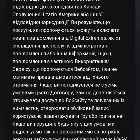
відповідно до законодавства Канади,
Сполучених Штатів Америки або іншої
відповідної юрисдикції. Ви розумієте, що
послуги, які пропонуються, можуть включати
певні повідомлення від Digital Extremes, як-от
сповіщення про послуги, адміністративні
повідомлення або інша інформація, і що ці
повідомлення є частиною Використання/
Сервісу, що пропонується Вебсайтом, і ви не
матимете права відмовитися від їхнього
отримання. Якщо ви погоджуєтеся не з усіма
умовами цього Договору, вам не дозволяється
отримувати доступ до Вебсайту та пов’язаних із
ним частин, створювати обліковий запис
користувача, завантажувати Гру або грати в неї.
Якщо ви порушите будь-яку з цих умов, ми
відреагуємо так, як вважатимемо за потрібне,
зокрема заблокуємо ваш обліковий запис і (або)