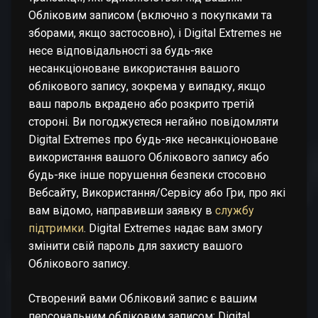
Обліковим записом (включно з покупками та
зборами, якщо застосовно), і Digital Extremes не
несе відповідальності за будь-яке
несанкціоноване використання вашого
облікового запису, зокрема у випадку, якщо
ваш пароль вкрадено або розкрито третій
стороні. Ви погоджуєтеся негайно повідомляти
Digital Extremes про будь-яке несанкціоноване
використання вашого Облікового запису або
будь-яке інше порушення безпеки стосовно
Вебсайту, Використання/Сервісу або Гри, про які
вам відомо, направивши заявку в
службу
підтримки
. Digital Extremes надає вам змогу
змінити свій пароль для захисту вашого
Облікового запису.
Створений вами Обліковий запис є вашим
персональним обліковим записом; Digital