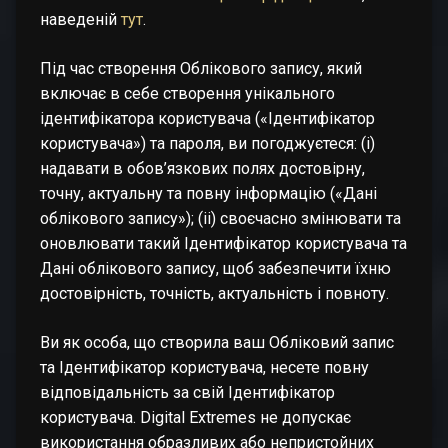
наведеній
тут
.
Під час створення Облікового запису, який
включає в себе створення унікального
ідентифікатора користувача («Ідентифікатор
користувача») та пароля, ви погоджуєтеся: (i)
надавати в обов’язкових полях достовірну,
точну, актуальну та повну інформацію («Дані
облікового запису»); (ii) своєчасно змінювати та
оновлювати такий Ідентифікатор користувача та
Дані облікового запису, щоб забезпечити їхню
достовірність, точність, актуальність і повноту.
Ви як особа, що створила ваш Обліковий запис
та Ідентифікатор користувача, несете повну
відповідальність за свій Ідентифікатор
користувача. Digital Extremes не допускає
використання образливих або непристойних