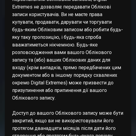
Extremes не дозволяє передавати Облікові
записи користувачів. Ви не маєте права
купувати, продавати, дарувати чи торгувати
будь-яким Обліковим записом або робити будь-
яку таку пропозицію, і будь-яка спроба
вважатиметься нікчемною. Будь-яке
розповсюдження вами вашого Облікового
запису та (або) ваших Облікових даних для
входу (крім випадків, прямо передбачених цим
документом або в іншому порядку схвалених
окремо Digital Extremes) може призвести до
призупинення або припинення дії вашого
Облікового запису.
Доступ до вашого Облікового запису може бути
закритий, якщо ви не використовували його
протягом дванадцяти місяців після дати його
створення або протягом будь-якого періоду