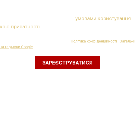
онад 16 років і я погоджуюся з
умовами користування
т
икою приватності
або ж маю згоду батьків.
 захищено reCAPTCHA, і застосовуються
Політика конфіденційності
і
Загальні
я та умови Google
.
ЗАРЕЄСТРУВАТИСЯ
або за допомогою