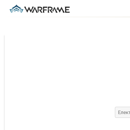
З
Елект
Підтв