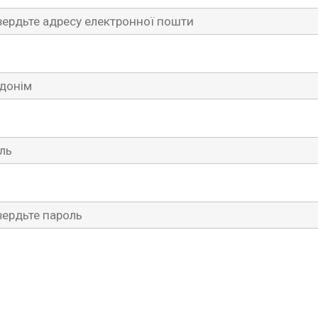
онім
(Обов’язково)
ь
(Обов’язково)
ердьте пароль
(Обов’язково)
ю отримувати від Warframe новини, особливі пропозиці
(ви будь-коли можете змінити це налаштування в меню
іння обліковим записом).