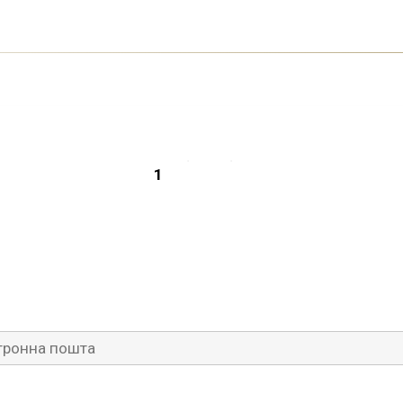
ареєструйтеся на 
ронна пошта
(Обов’язково)
ердьте адресу електронної пошти
(Обов’язково)