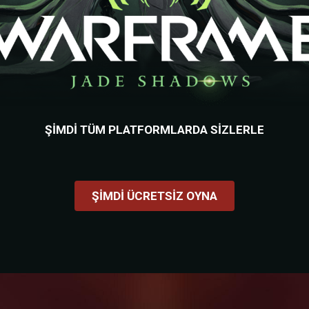
ŞIMDI TÜM PLATFORMLARDA SIZLERLE
ŞIMDI ÜCRETSIZ OYNA