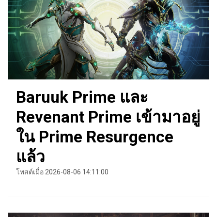
Baruuk Prime และ
Revenant Prime เข้ามาอยู่
ใน Prime Resurgence
แล้ว
โพสต์เมื่อ 2026-08-06 14:11:00