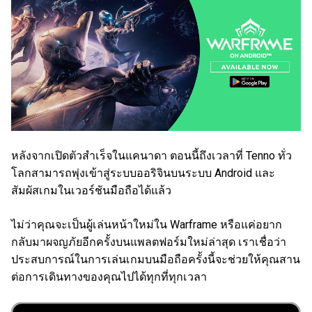
หลังจากเปิดตัวสำเร็จในแคนาดา ตอนนี้ถึงเวลาที่ Tenno ทั่ว
โลกสามารถพุ่งเข้าสู่ระบบออริจินบนระบบ Android และ
สัมผัสเกมในเวอร์ชันมือถือได้แล้ว
ไม่ว่าคุณจะเป็นผู้เล่นหน้าใหม่ใน Warframe หรือแค่อยาก
กลับมาผจญภัยอีกครั้งบนแพลตฟอร์มใหม่ล่าสุด เราเชื่อว่า
ประสบการณ์ในการเล่นเกมบนมือถือครั้งนี้จะช่วยให้คุณสาน
ต่อการเดินทางของคุณไปได้ทุกที่ทุกเวลา