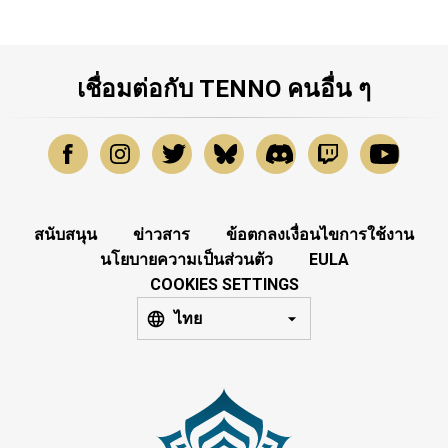
เชื่อมต่อกับ TENNO คนอื่น ๆ
สนับสนุน
ข่าวสาร
ข้อตกลงเงื่อนไขการใช้งาน
นโยบายความเป็นส่วนตัว
EULA
COOKIES SETTINGS
ไทย