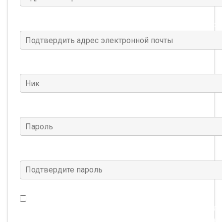
Подтвердить адрес электронной почты
(Требуется
Ник
(Требуется)
Пароль
(Требуется)
Подтвердите пароль
(Требуется)
Я хочу получать новости о Warframe, а также специал
предложения и многое другое. (Этот параметр можно