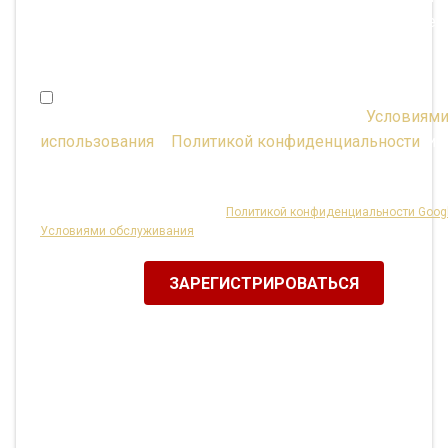
изменить в «Управлении учетной записью» в любое
время.)
Мне исполнилось 16 лет, и я соглашаюсь с
Условиям
использования
и
Политикой конфиденциальности
, ил
имею согласие родителей.
Этот сайт защищен reCAPTCHA,
Политикой конфиденциальности Goog
Условиями обслуживания
.
ЗАРЕГИСТРИРОВАТЬСЯ