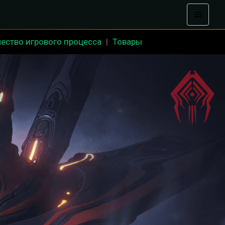
ество игрового процесса
|
Товары