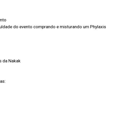
ento
iculdade do evento comprando e misturando um Phylaxis
s da Nakak
as: