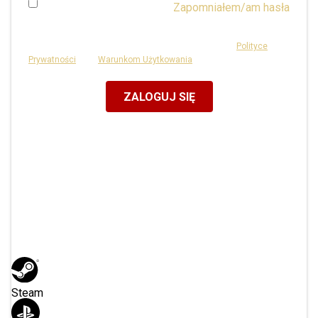
Zapomniałem/am hasła
Zapamiętaj mnie
Ta strona jest chroniona przez reCAPTCHA i podlega
Polityce
Prywatności
oraz
Warunkom Użytkowania
Google.
Lub zaloguj się przez
Steam