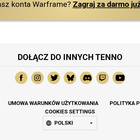
asz konta Warframe?
Zagraj za darmo już
DOŁĄCZ DO INNYCH TENNO
UMOWA WARUNKÓW UŻYTKOWANIA
POLITYKA 
COOKIES SETTINGS
POLSKI