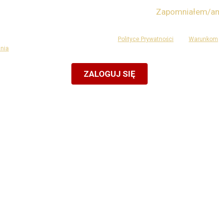
Zapomniałem/am
ętaj mnie
a jest chroniona przez reCAPTCHA i podlega
Polityce Prywatności
oraz
Warunkom
nia
Google.
Lub zaloguj się przez