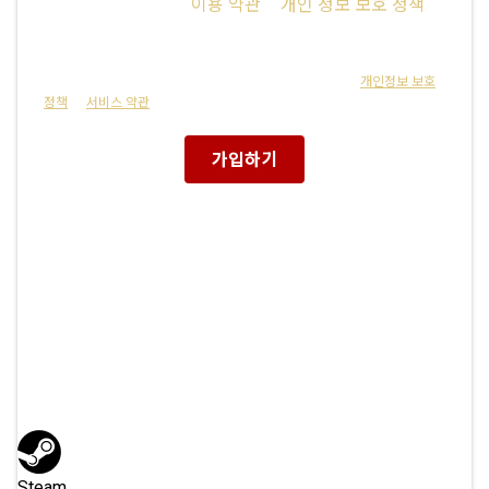
나는 16세 이상이며
이용 약관
&
개인 정보 보호 정책
에
동의하거나 부모의 동의를 받았습니다.
본 사이트는 reCAPTCHA의 보호를 받고 있으며 Google의
개인정보 보호
정책
및
서비스 약관
의 적용을 받게 됩니다.
가입하기
또는 다음으로 가입하기
Steam