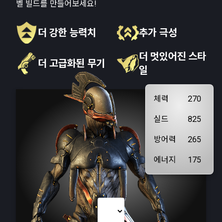
벨 빌드를 만들어보세요!
더 강한 능력치
추가 극성
더 멋있어진 스타
더 고급화된 무기
일
체력
270
실드
825
방어력
265
에너지
175