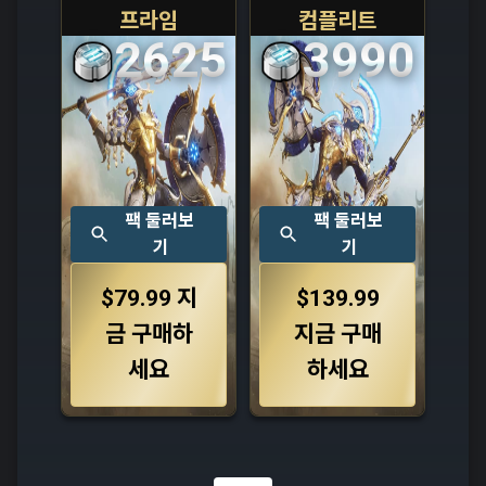
프라임
컴플리트
2625
3990
팩 둘러보
팩 둘러보
기
기
$79.99
지
$139.99
금 구매하
지금 구매
세요
하세요