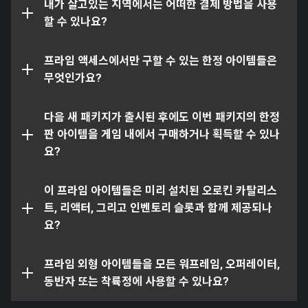
수 있으며, 이러한 결제 옵션은 플래티넘 구매 페이지에서
내가 살고있는 지역에서는 어떠한 결제 방법을 사용
수 있습니다)
그러나, 각 외형물들은 다음과 같이 일반적으로 같은 계열
사용하실 수 있는 방법과 동일한 옵션입니다.
할 수 있나요?
에 해당되지 않는 다른 아이템에는 사용하실 수 없습니다.
플래티넘
예시:
프라임 액세스에서만 구할 수 있는 한정 아이템들은
(게임 내 상점에서 구매 가능합니다)
무엇인가요?
모든 워프레임 아머는 어떤 워프레임에게나 사용하
아니요. 프라임 액세스 한정 아이템은 프라임 액세스 및 프
실 수 있지만, 오퍼레이터에는 사용하실 수 없습니
라임 리서전스 프로그램을 통해서만 획득할 수 있으며, 해
다음 새 패키지가 출시된 후에도 이번 패키지의 한정
다
당 프로그램이 순환됨에 따라 추후 다시 획득할 수 있는 기
판 아이템을 게임 내에서 구매하거나 획득할 수 있나
모든 수가트라는 어떤 근접 무기에나 사용하실 수
회가 제공될 수 있으나, 게임 내에서는 획득할 수 없습니다.
요?
있지만, 원거리 무기에는 사용하실 수 없습니다
모든 카밧 아머는 어떤 카밧에나 사용할 수 있지만,
이 프라임 아이템들은 미리 설치된 오로킨 카탈리스
쿠브로 또는 센티넬과 같은 다른 동반자에는 사용
트, 리액터, 그리고 인벤토리 슬롯과 함께 제공되나
할 수 없습니다
그렇습니다!
요?
모든 리셋 스킨은 리셋에는 얼마든지 사용할 수 있
지만, 맨티스, 시미터, 또는 자이포스와 같은 다른 종
프라임 외형 아이템들을 모든 워프레임, 오퍼레이터,
류의 착륙정에는 사용할 수 없습니다
동반자 또는 착륙정에 사용할 수 있나요?