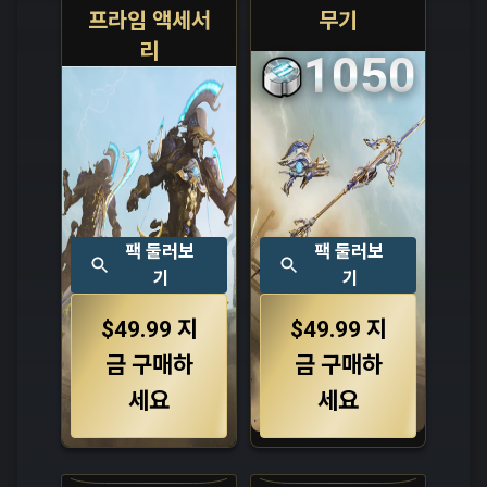
프라임 액세서
무기
리
1050
팩 둘러보
팩 둘러보
기
기
$49.99
지
$49.99
지
금 구매하
금 구매하
세요
세요