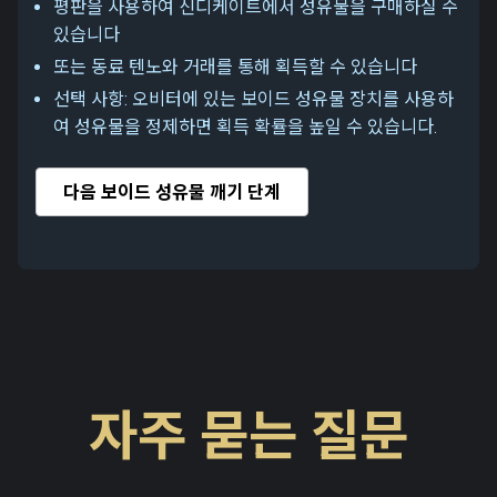
평판을 사용하여 신디케이트에서 성유물을 구매하실 수
있습니다
또는 동료 텐노와 거래를 통해 획득할 수 있습니다
선택 사항: 오비터에 있는 보이드 성유물 장치를 사용하
여 성유물을 정제하면 획득 확률을 높일 수 있습니다.
다음 보이드 성유물 깨기 단계
네, 다음과 같은 업그레이드가 가능합니다:
무기 팩에서 to 프라임 팩으로
무기 팩에서 to 컴플리트 팩으로
프라임 워프레임, 무기, 센티넬 또는 액세서리는 오로킨 시
대 전성기의 기술을 그대로 체현하는 작품입니다. 프라임
무기 팩 + 스티아낙스 프라임 액세서리 팩에서 to
자주 묻는 질문
워프레임은 프라임이 아닌 일반 버전과 비교해 추가 극성
컴플리트 팩으로
프라임 액세스 프로그램은 다음과 같은 한정판 아이템들을
슬롯을 갖추고 있는 경우가 많으며, 프라임 무기는 일반 무
프라임 팩에서 to 컴플리트 팩으로
프라임 액세스는 최신 프라임 워프레임과 프라임 장비를
제공합니다:
기들에 비해 우수한 성능과 추가적인 이점들을 자랑합니
할인된 플래티넘 및 기타 한정 아이템들과 함께 구성된 번
프라임 팩 + 스티아낙스 프라임 액세서리 팩에서 to