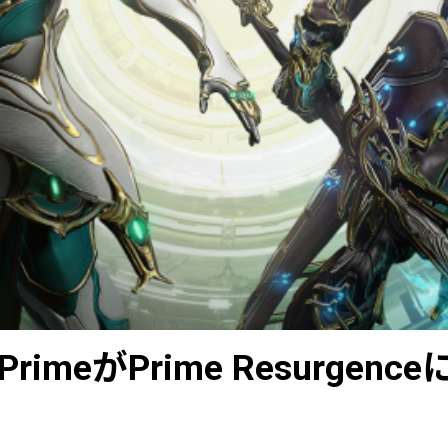
t PrimeがPrime Resurgen