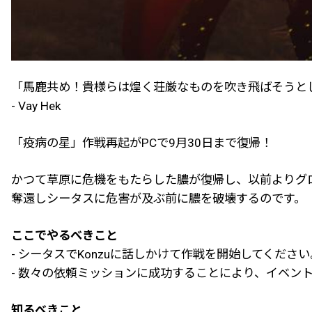
「馬鹿共め！貴様らは煌く荘厳なものを吹き飛ばそうと
- Vay Hek
「疫病の星」作戦再起がPCで9月30日まで復帰！
かつて草原に危機をもたらした膿が復帰し、以前よりグロ
奪還しシータスに危害が及ぶ前に膿を破壊するのです。
ここでやるべきこと
- シータスでKonzuに話しかけて作戦を開始してください
- 数々の依頼ミッションに成功することにより、イベン
知るべきこと