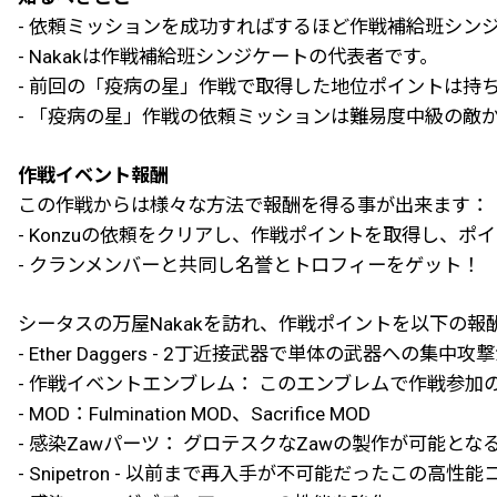
- 依頼ミッションを成功すればするほど作戦補給班シン
- Nakakは作戦補給班シンジケートの代表者です。
- 前回の「疫病の星」作戦で取得した地位ポイントは持
- 「疫病の星」作戦の依頼ミッションは難易度中級の敵
作戦イベント報酬
この作戦からは様々な方法で報酬を得る事が出来ます：
- Konzuの依頼をクリアし、作戦ポイントを取得し、
- クランメンバーと共同し名誉とトロフィーをゲット！
シータスの万屋Nakakを訪れ、作戦ポイントを以下の報
- Ether Daggers - 2丁近接武器で単体の武器への集中
- 作戦イベントエンブレム： このエンブレムで作戦参加
- MOD：Fulmination MOD、Sacrifice MOD
- 感染Zawパーツ： グロテスクなZawの製作が可能と
- Snipetron - 以前まで再入手が不可能だったこ