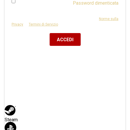
Password dimenticata
Rimani Collegato
Questo sito è protetto da reCAPTCHA e si applicano le
Norme sulla
Privacy
e i
Termini di Servizio
di Google.
Oppure Accedi Con
Steam