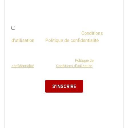
paramètre peut être modifié dans la Gestion du
Compte à tout moment.)
J'ai plus de 16 ans et j'accepte les
Conditions
d'utilisation
et la
Politique de confidentialité
ou j'ai
l'autorisation parentale.
Ce site est protégé par reCAPTCHA et la
Politique de
confidentialité
ainsi que les
Conditions d'utilisation
de Google
s'appliquent.
S'INSCRIRE