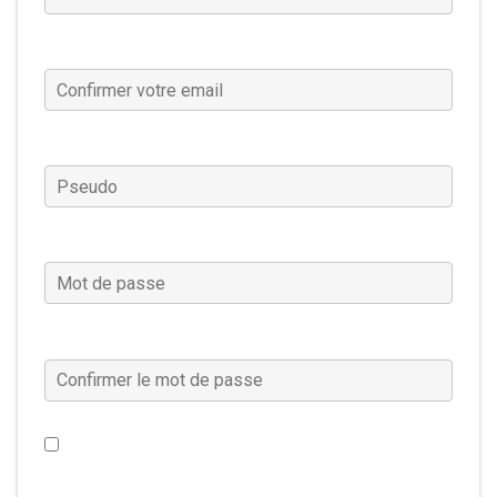
Confirmer votre email
(Requis)
Pseudo
(Requis)
Mot de passe
(Requis)
Confirmer le mot de passe
(Requis)
Je souhaite recevoir les actualités, les offres
spéciales et plus encore concernant Warframe. (Ce