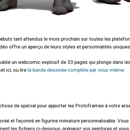
ébuts tant attendus le mois prochain sur toutes les platefo
 vidéo offre un aperçu de leurs styles et personnalités uniq
lié un webcomic explosif de 33 pages qui plonge dans les 
 ici, ou lire
la bande dessinée complète par vous-même
.
hose de spécial pour apporter les Protoframes à votre arsen
é et façonné en figurine miniature personnalisable. Vous 
nt les fichiers ci-dessous, préparez vos peintures et vou