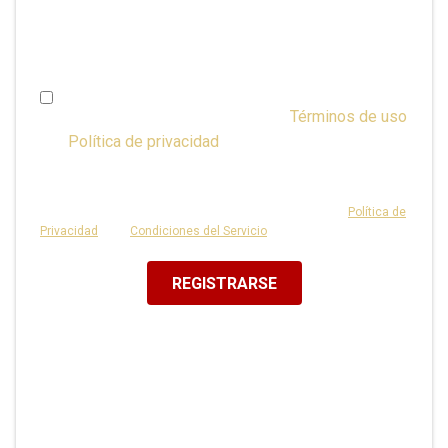
cambiar en Administración de cuentas en cualquier
momento).
Soy mayor de 16 años y acepto los
Términos de uso
y la
Política de privacidad
o tengo consentimiento
de mis padres.
Este sitio está protegido por reCAPTCHA y se aplican la
Política de
Privacidad
y las
Condiciones del Servicio
de Google.
REGISTRARSE