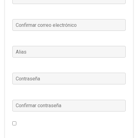
Confirmar correo electrónico
(Requerido)
Alias
(Requerido)
Contraseña
(Requerido)
Confirmar contraseña
(Requerido)
Me gustaría recibir noticias de Warframe, ofertas
especiales y más. (Esta configuración se puede