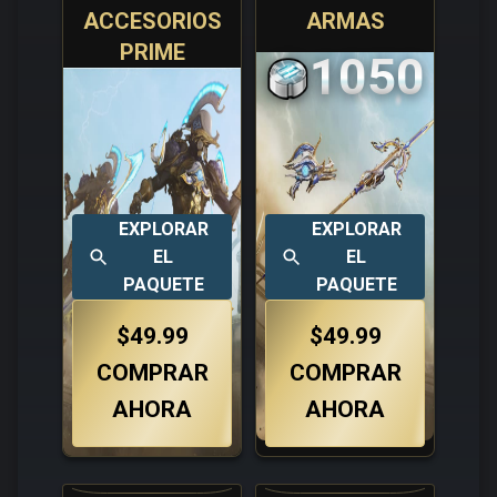
ACCESORIOS
ARMAS
PRIME
1050
EXPLORAR
EXPLORAR
EL
EL
PAQUETE
PAQUETE
$49.99
$49.99
COMPRAR
COMPRAR
AHORA
AHORA