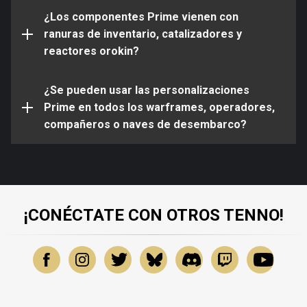
Todas la armaduras de kavat se pueden usar en
¿Los componentes Prime vienen con
todos los kavats, pero no en otros compañeros,
ranuras de inventario, catalizadores y
como kubrows o centinelas
¡Sí!
reactores orokin?
Todos los diseños de Liset se pueden usar en
tu Liset, pero no se pueden usar en otras naves
¿Se pueden usar las personalizaciones
de desembarco, como la Mantis, Scimitar o
Prime en todos los warframes, operadores,
Xiphos
compañeros o naves de desembarco?
¡CONÉCTATE CON OTROS TENNO!