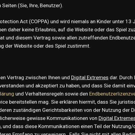
Seiten (Sie, Ihre, Benutzer).
Protection Act (COPPA) und wird niemals an Kinder unter 13 J
 daher keine Erlaubnis, auf die Website oder das Spiel zuzug
t hat und diesem Vertrag sowie allen zutreffenden Endbenut
ng der Website oder des Spiel zustimmt.
gen Vertrag zwischen Ihnen und
Digital Extremes
dar. Durch 
rstanden und akzeptiert zu haben, und dass Sie damit einv
klärung
und Verhaltensregeln sowie den
Endbenutzerlizenzve
e bereitstellen mag. Sie erklären hiermit, dass Sie juristis
ren zuständigen Gerichtsbarkeiten von der Nutzung der Die
öglicherweise gewisse Kommunikationen von
Digital Extreme
, und dass diese Kommunikationen einen Teil der Nutzung/de
 deren Empfang zu verweigern. Falls Sie nicht mit allen Bed