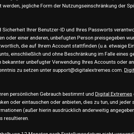
t werden, jegliche Form der Nutzungseinschränkung der Spiel
d Sicherheit Ihrer Benutzer-ID und Ihres Passworts verantw
hlen oder einer anderen, unbefugten Person preisgegeben wu
antwortlich, die auf Ihrem Account stattfinden (u.a. etwaige
ts, einschließlich und ohne Beschränkung im Falle eines g
bekannter unbefugter Verwendung Ihres Accounts oder ande
Kenntnis zu setzen unter support@digitalextremes.com.
Digi
r Ihren persönlichen Gebrauch bestimmt und
Digital Extremes
en oder eintauschen oder anbieten, dies zu tun, und jeder so
ormationen (außer hierin ausdrücklich anderweitig angegeb
 resultieren.
nerhalb von 12 Monaten nach Erstellungsdatum nicht verwen